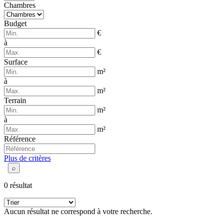
Chambres
Budget
€
à
€
Surface
m²
à
m²
Terrain
m²
à
m²
Référence
Plus de critères
⌕
0 résultat
Aucun résultat ne correspond à votre recherche.