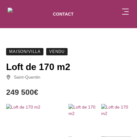
CONTACT
BIENS VE
NOTRE ÉQU
MAISON/VILLA
VENDU
Loft de 170 m2
Saint-Quentin
249 500€