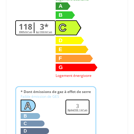
A
B
118
3*
C
KWh/m².an
kg CO2/m².an
D
E
F
G
Logement énergivore
* Dont émissions de gaz à effet de serre
Faible émission de GES
A
3
KgéqCO2 / m².an
B
C
D